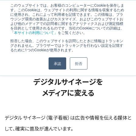
このウェブサイトでは、お客様のコンピューターにCookieを保存しま
す。このCookieは、ウェブサイトの利用に関する情報を収集するため
に使用され、これによって利用者を記憶できます。この情報は、ブラ
ウジング環境の改善およびカスタマイズ、およびこのウェブサイトお
よび他のメディアでの訪問者に関するアナリティクスおよび測定指標
を目的として使用されるものです。当社のCookieについての詳細は、
コンテンツの特徴
「本サイトの利用について」
をご覧ください。
拒否した場合、このウェブサイトを訪問したときに情報はトラッキン
グされません。ブラウザーではトラッキングを行わない設定を記憶す
るために1つのCookieが使用されます。
承認
拒否
NHKのコンテンツが
デジタルサイネージを
メディアに変える
デジタルサイネージ（電子看板）は広告や情報を伝える媒体と
して、確実に普及が進んでいます。