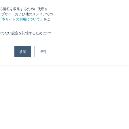
する情報を収集するために使用さ
入実績
ラインナップ
お問い合わせ
資料請求
ェブサイトおよび他のメディアでの
「本サイトの利用について」
をご
行わない設定を記憶するために1つ
承認
拒否