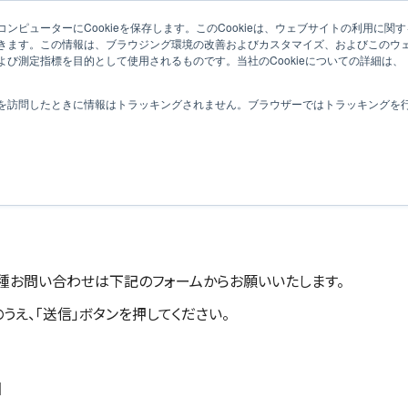
ンピューターにCookieを保存します。このCookieは、ウェブサイトの利用に関
コンテンツの特徴
導
きます。この情報は、ブラウジング環境の改善およびカスタマイズ、およびこのウ
び測定指標を目的として使用されるものです。当社のCookieについての詳細は、
を訪問したときに情報はトラッキングされません。ブラウザーではトラッキングを
お問い合わせ
種お問い合わせは下記のフォームからお願いいたします。
うえ、「送信」ボタンを押してください。
】