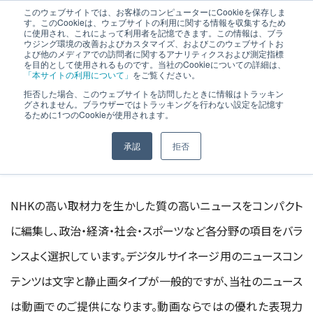
このウェブサイトでは、お客様のコンピューターにCookieを保存しま
す。このCookieは、ウェブサイトの利用に関する情報を収集するため
に使用され、これによって利用者を記憶できます。この情報は、ブラ
ウジング環境の改善およびカスタマイズ、およびこのウェブサイトお
よび他のメディアでの訪問者に関するアナリティクスおよび測定指標
を目的として使用されるものです。当社のCookieについての詳細は、
ラインナップ
「本サイトの利用について」
をご覧ください。
拒否した場合、このウェブサイトを訪問したときに情報はトラッキン
グされません。ブラウザーではトラッキングを行わない設定を記憶す
るために1つのCookieが使用されます。
承認
拒否
NHK Pickup NEWS
NHKの高い取材力を生かした質の高いニュースをコンパクト
に編集し、政治・経済・社会・スポーツなど各分野の項目をバラ
ンスよく選択しています。デジタルサイネージ用のニュースコン
テンツは文字と静止画タイプが一般的ですが、当社のニュース
は動画でのご提供になります。動画ならではの優れた表現力