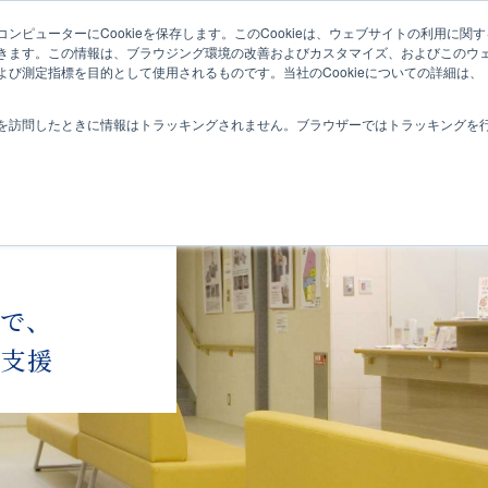
ンピューターにCookieを保存します。このCookieは、ウェブサイトの利用に関
コンテンツの特徴
導
きます。この情報は、ブラウジング環境の改善およびカスタマイズ、およびこのウ
び測定指標を目的として使用されるものです。当社のCookieについての詳細は、
を訪問したときに情報はトラッキングされません。ブラウザーではトラッキングを
ツで、
を支援