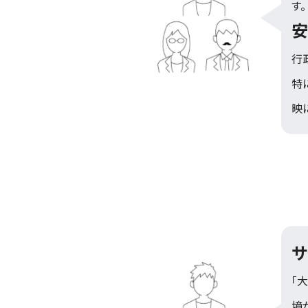
す。
安
行
特
映
サ
「
境