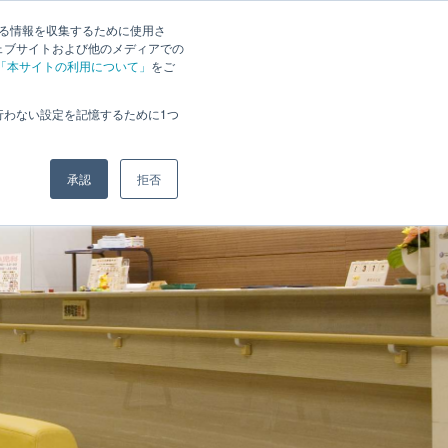
する情報を収集するために使用さ
入実績
ラインナップ
お問い合わせ
資料請求
ェブサイトおよび他のメディアでの
「本サイトの利用について」
をご
行わない設定を記憶するために1つ
承認
拒否