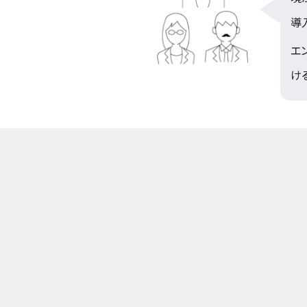
導
エ
け